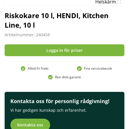
Helskärm
Riskokare 10 l, HENDI, Kitchen
Line, 10 l
Artikelnummer: 240458
Logga in för priser
Alltid fri frakt
Fria servicebesök
Ren disk-garanti
Kontakta oss för personlig rådgivning!
Vi har gedigen kunskap och erfarenhet.
Kontakta oss