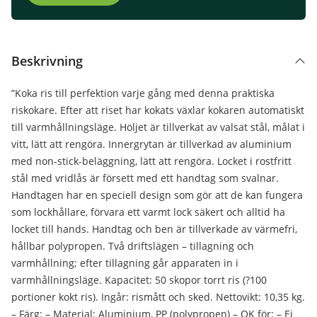
Beskrivning
”Koka ris till perfektion varje gång med denna praktiska
riskokare. Efter att riset har kokats växlar kokaren automatiskt
till varmhållningsläge. Höljet är tillverkat av valsat stål, målat i
vitt, lätt att rengöra. Innergrytan är tillverkad av aluminium
med non-stick-beläggning, lätt att rengöra. Locket i rostfritt
stål med vridlås är försett med ett handtag som svalnar.
Handtagen har en speciell design som gör att de kan fungera
som lockhållare, förvara ett varmt lock säkert och alltid ha
locket till hands. Handtag och ben är tillverkade av värmefri,
hållbar polypropen. Två driftslägen – tillagning och
varmhållning; efter tillagning går apparaten in i
varmhållningsläge. Kapacitet: 50 skopor torrt ris (?100
portioner kokt ris). Ingår: rismått och sked. Nettovikt: 10,35 kg.
– Färg: – Material: Aluminium, PP (polypropen) – OK för: – Ej