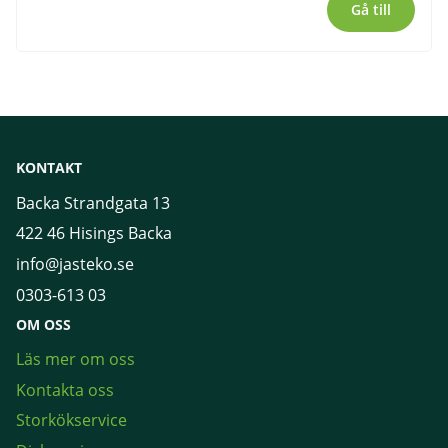
Gå till
KONTAKT
Backa Strandgata 13
422 46 Hisings Backa
info@jasteko.se
0303-613 03
OM OSS
Läs mer om oss
Kontakta oss
Storkökservice