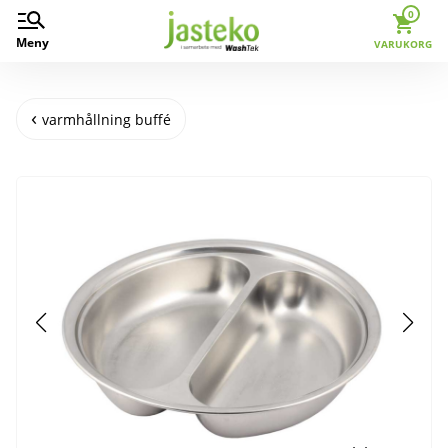
0
Meny
VARUKORG
varmhållning buffé