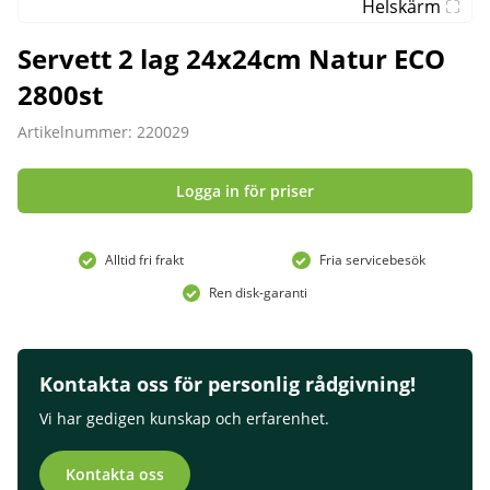
Helskärm
Servett 2 lag 24x24cm Natur ECO
2800st
Artikelnummer: 220029
Logga in för priser
Alltid fri frakt
Fria servicebesök
Ren disk-garanti
Kontakta oss för personlig rådgivning!
Vi har gedigen kunskap och erfarenhet.
Kontakta oss