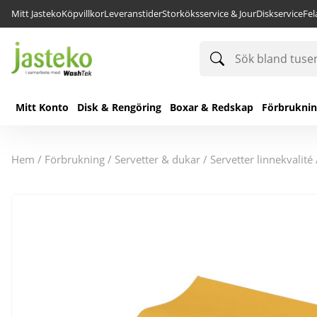
Mitt Jasteko
Köpvillkor
Leveranstider
Storköksservice & Jour
Diskservice
Fe
Sök
bland
tusentals
produkter
Mitt Konto
Disk & Rengöring
Boxar & Redskap
Förbrukni
hem
/
förbrukning
/
servetter & dukar
/
servetter linnekvalité