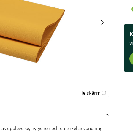
K
V
Helskärm
as upplevelse, hygienen och en enkel användning.