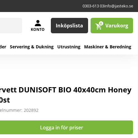
0303-613 03
info@jasteko.se
0
Inköpslista
Varukorg
KONTO
der
Servering & Dukning
Utrustning
Maskiner & Beredning
rvett DUNISOFT BIO 40x40cm Honey
0st
kelnummer: 202892
Logga in för priser