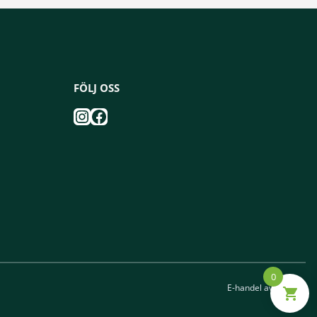
FÖLJ OSS
Instagram
Facebook
0
E-handel av
Viström