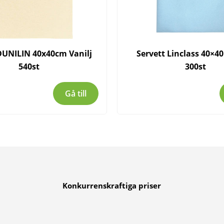
DUNILIN 40x40cm Vanilj
Servett Linclass 40×40
540st
300st
Gå till
Konkurrenskraftiga priser