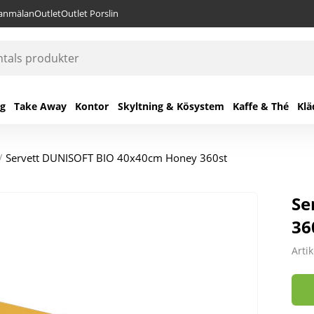
lanmälan
Outlet
Outlet Porslin
ng
Take Away
Kontor
Skyltning & Kösystem
Kaffe & Thé
Klä
/
Servett DUNISOFT BIO 40x40cm Honey 360st
Se
36
Arti