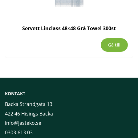
Servett Linclass 48×48 Grå Towel 300st
Gå till
KONTAKT
Backa Strandgata 13
422 46 Hisings Backa
info@jasteko.se
0303-613 03