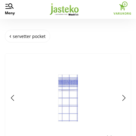
0
Meny
VARUKORG
servetter pocket