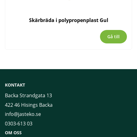
Skärbräda i polypropenplast Gul
Gå till
KONTAKT
Backa Strandgata 13
422 46 Hisings Backa
info@jasteko.se
0303-613 03
OM OSS