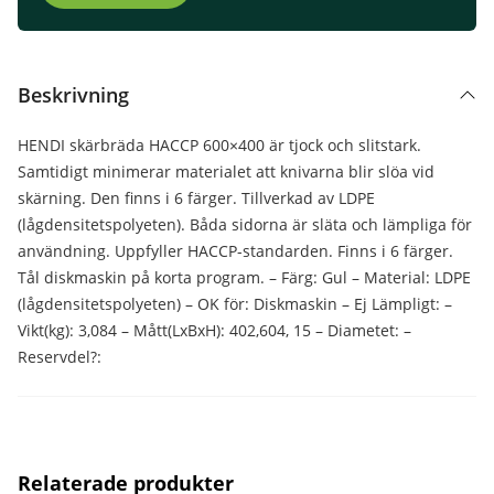
Beskrivning
HENDI skärbräda HACCP 600×400 är tjock och slitstark.
Samtidigt minimerar materialet att knivarna blir slöa vid
skärning. Den finns i 6 färger. Tillverkad av LDPE
(lågdensitetspolyeten). Båda sidorna är släta och lämpliga för
användning. Uppfyller HACCP-standarden. Finns i 6 färger.
Tål diskmaskin på korta program. – Färg: Gul – Material: LDPE
(lågdensitetspolyeten) – OK för: Diskmaskin – Ej Lämpligt: –
Vikt(kg): 3,084 – Mått(LxBxH): 402,604, 15 – Diametet: –
Reservdel?:
Relaterade produkter