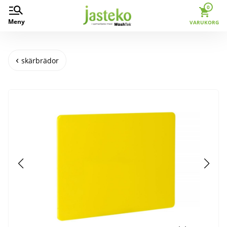
0
Meny
VARUKORG
skärbrädor