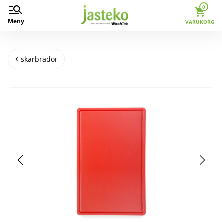
0
Meny
VARUKORG
skärbrädor