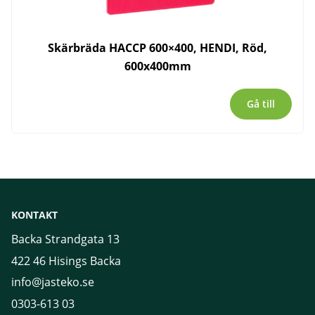
Skärbräda HACCP 600×400, HENDI, Röd,
600x400mm
Gå till
KONTAKT
Backa Strandgata 13
422 46 Hisings Backa
info@jasteko.se
0303-613 03