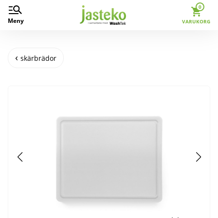
0
Meny
VARUKORG
skärbrädor