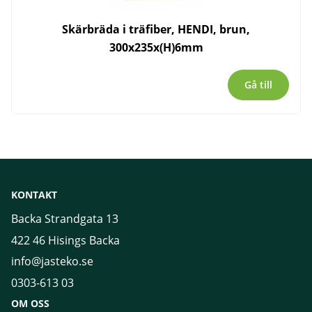
Skärbräda i träfiber, HENDI, brun,
300x235x(H)6mm
Gå till
KONTAKT
Backa Strandgata 13
422 46 Hisings Backa
info@jasteko.se
0303-613 03
OM OSS