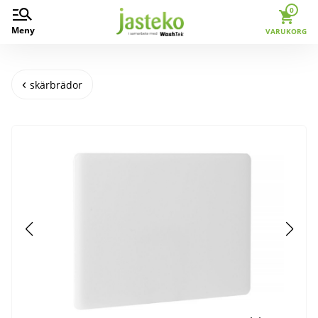
0
Meny
VARUKORG
skärbrädor