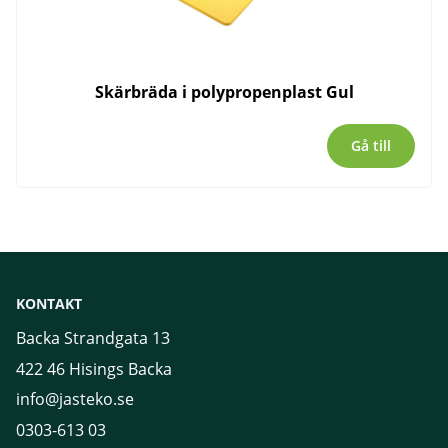
Skärbräda i polypropenplast Gul
Gå till
KONTAKT
Backa Strandgata 13
422 46 Hisings Backa
info@jasteko.se
0303-613 03