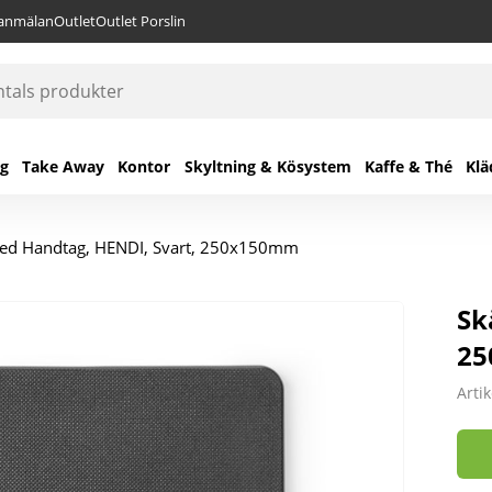
lanmälan
Outlet
Outlet Porslin
ng
Take Away
Kontor
Skyltning & Kösystem
Kaffe & Thé
Klä
ed Handtag, HENDI, Svart, 250x150mm
Sk
2
Arti