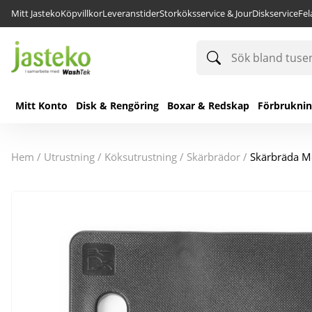
Mitt Jasteko
Köpvillkor
Leveranstider
Storköksservice & Jour
Diskservice
Fe
Sök
bland
tusentals
produkter
Mitt Konto
Disk & Rengöring
Boxar & Redskap
Förbrukni
hem
/
utrustning
/
köksutrustning
/
skärbrädor
/
Skärbräda M