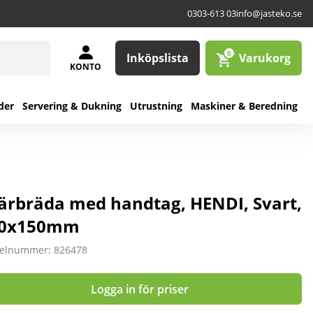
0303-613 03
info@jasteko.se
0
Inköpslista
Varukorg
KONTO
der
Servering & Dukning
Utrustning
Maskiner & Beredning
ärbräda med handtag, HENDI, Svart,
50x150mm
kelnummer: 826478
Logga in för priser