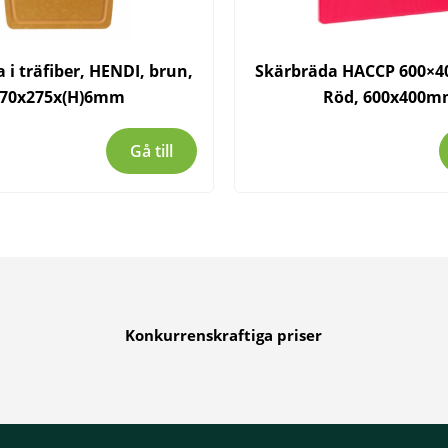
 i träfiber, HENDI, brun,
Skärbräda HACCP 600×40
70x275x(H)6mm
Röd, 600x400
Gå till
Konkurrenskraftiga priser