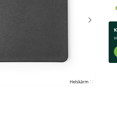
K
V
Helskärm