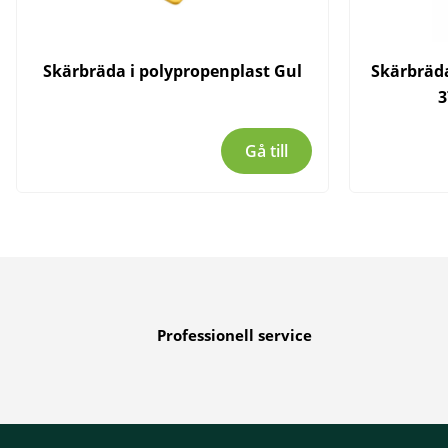
Skärbräda i polypropenplast Gul
Skärbräda
3
Gå till
Professionell service