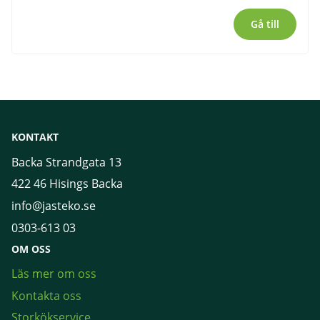
Gå till
KONTAKT
Backa Strandgata 13
422 46 Hisings Backa
info@jasteko.se
0303-613 03
OM OSS
Läs mer om oss
Kontakta oss
Storkökservice