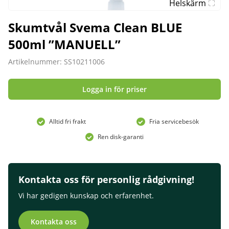
Helskärm
Skumtvål Svema Clean BLUE
500ml ”MANUELL”
Artikelnummer: SS10211006
Logga in för priser
Alltid fri frakt
Fria servicebesök
Ren disk-garanti
Kontakta oss för personlig rådgivning!
Vi har gedigen kunskap och erfarenhet.
Kontakta oss