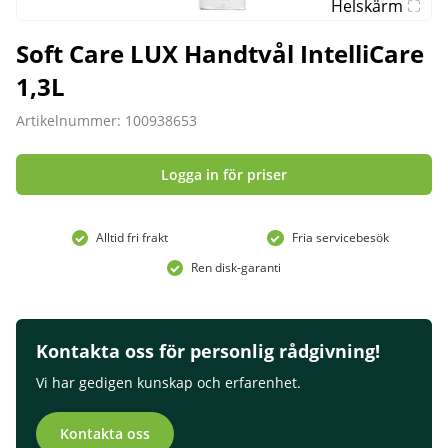
Helskärm
Soft Care LUX Handtvål IntelliCare
1,3L
Artikelnummer: 100938653
Logga in för priser
Alltid fri frakt
Fria servicebesök
Ren disk-garanti
Kontakta oss för personlig rådgivning!
Vi har gedigen kunskap och erfarenhet.
Kontakta oss