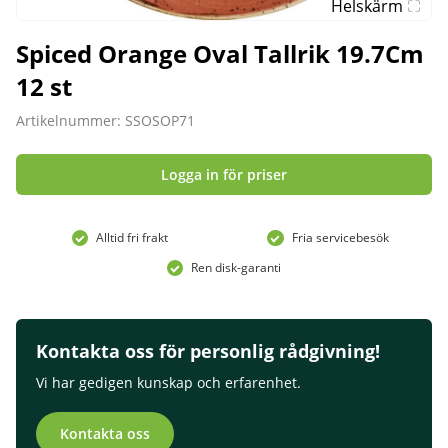
Helskärm
Spiced Orange Oval Tallrik 19.7Cm
12 st
Artikelnummer: SSOSOP71
Logga in för priser
Alltid fri frakt
Fria servicebesök
Ren disk-garanti
Kontakta oss för personlig rådgivning!
Vi har gedigen kunskap och erfarenhet.
Kontakta oss