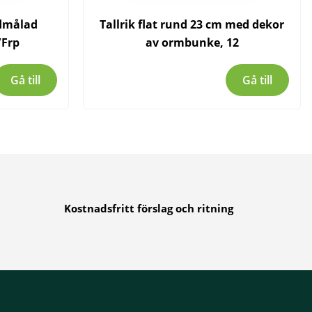
ndmålad
Tallrik flat rund 23 cm med dekor
/Frp
av ormbunke, 12
Gå till
Gå till
Kostnadsfritt förslag och ritning