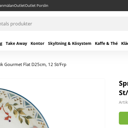
lanmälan
Outlet
Outlet Porslin
ng
Take Away
Kontor
Skyltning & Kösystem
Kaffe & Thé
Klä
rik Gourmet Flat D25cm, 12 St/Frp
Sp
St
Arti