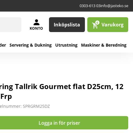
0303-613 03
info@jasteko.se
0
Inköpslista
Varukorg
KONTO
der
Servering & Dukning
Utrustning
Maskiner & Beredning
ring Tallrik Gourmet flat D25cm, 12
/Frp
kelnummer: SPRGRM25DZ
Logga in för priser