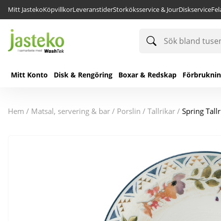
Mitt Jasteko
Köpvillkor
Leveranstider
Storköksservice & Jour
Diskservice
Fe
Sök
bland
tusentals
produkter
Mitt Konto
Disk & Rengöring
Boxar & Redskap
Förbrukni
hem
/
matsal, servering & bar
/
porslin
/
tallrikar
/
Spring Tall