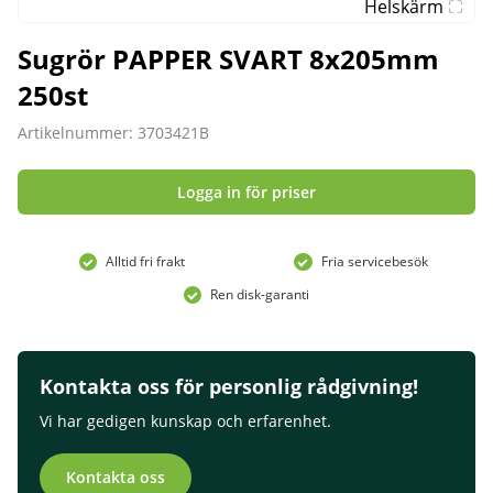
Helskärm
Sugrör PAPPER SVART 8x205mm
250st
Artikelnummer: 3703421B
Logga in för priser
Alltid fri frakt
Fria servicebesök
Ren disk-garanti
Kontakta oss för personlig rådgivning!
Vi har gedigen kunskap och erfarenhet.
Kontakta oss