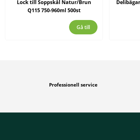
Lock till Soppskål Natur/Brun
Delibäga
Q115 750-960ml 500st
Gå till
Professionell service