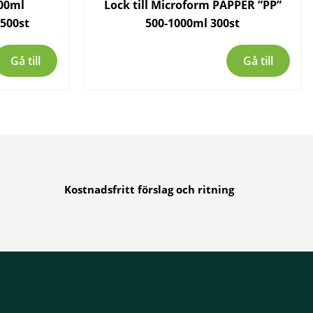
00ml
Lock till Microform PAPPER ”PP”
500st
500-1000ml 300st
Gå till
Gå till
Kostnadsfritt förslag och ritning