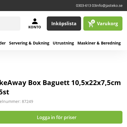
0303-613 03
info@jasteko.se
0
Inköpslista
Varukorg
KONTO
der
Servering & Dukning
Utrustning
Maskiner & Beredning
keAway Box Baguett 10,5x22x7,5cm
5st
kelnummer: 87249
Logga in för priser