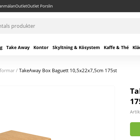
lanmälan
Outlet
Outlet Porslin
ng
Take Away
Kontor
Skyltning & Kösystem
Kaffe & Thé
Klä
eformar
/
TakeAway Box Baguett 10,5x22x7,5cm 175st
Ta
17
Arti