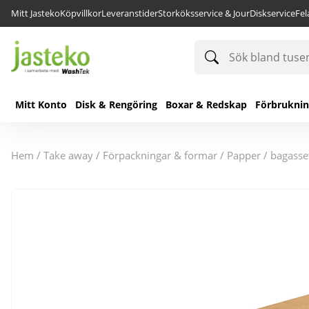
Mitt Jasteko
Köpvillkor
Leveranstider
Storköksservice & Jour
Diskservice
Fe
Sök
bland
tusentals
produkter
Mitt Konto
Disk & Rengöring
Boxar & Redskap
Förbrukni
hem
/
take away
/
förpackningar & formar
/
papper / bagass