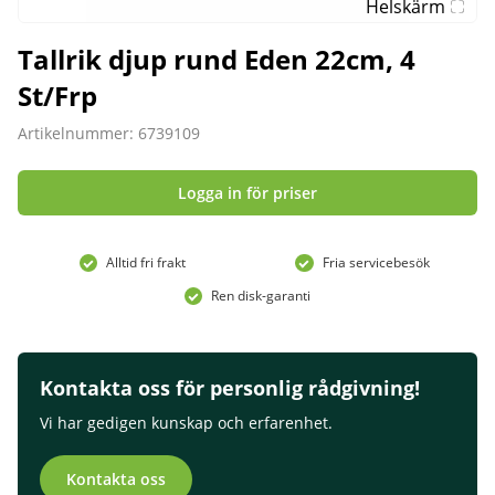
Helskärm
Tallrik djup rund Eden 22cm, 4
St/Frp
Artikelnummer: 6739109
Logga in för priser
Alltid fri frakt
Fria servicebesök
Ren disk-garanti
Kontakta oss för personlig rådgivning!
Vi har gedigen kunskap och erfarenhet.
Kontakta oss