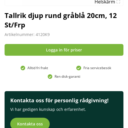
Helskärm
Tallrik djup rund gråblå 20cm, 12
St/Frp
Artikelnummer: 4120K9
Logga in för priser
Alltid fri frakt
Fria servicebesök
Ren disk-garanti
Kontakta oss för personlig rådgivning!
Vi har gedigen kunskap och erfarenhet.
Kontakta oss