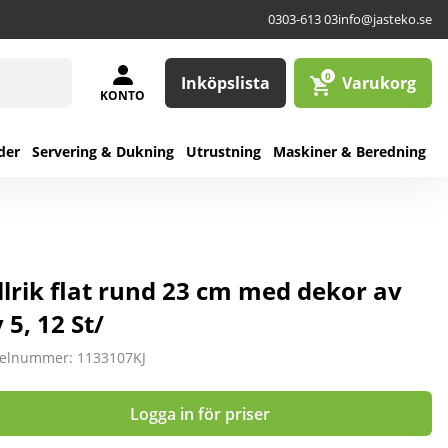
0303-613 03
info@jasteko.se
0
Inköpslista
Varukorg
KONTO
der
Servering & Dukning
Utrustning
Maskiner & Beredning
llrik flat rund 23 cm med dekor av
 5, 12 St/
kelnummer: 1133107KJ
Logga in för priser