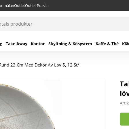
lanmälan
Outlet
Outlet Porslin
ng
Take Away
Kontor
Skyltning & Kösystem
Kaffe & Thé
Klä
t Rund 23 Cm Med Dekor Av Löv 5, 12 St/
Ta
löv
Arti