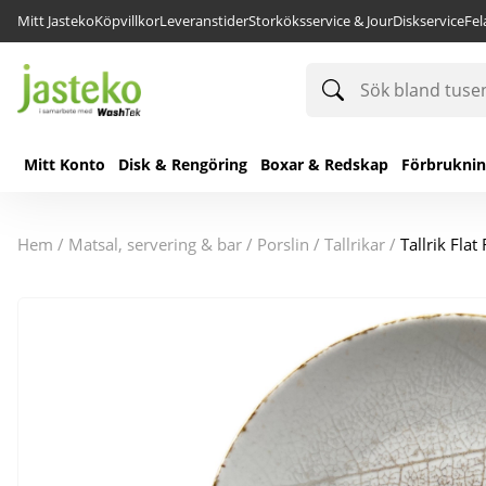
Mitt Jasteko
Köpvillkor
Leveranstider
Storköksservice & Jour
Diskservice
Fe
Sök
bland
tusentals
produkter
Mitt Konto
Disk & Rengöring
Boxar & Redskap
Förbrukni
hem
/
matsal, servering & bar
/
porslin
/
tallrikar
/
Tallrik Fla