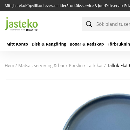
Mitt Jasteko
Köpvillkor
Leveranstider
Storköksservice & Jour
Diskservice
Fe
Sök
bland
tusentals
produkter
Mitt Konto
Disk & Rengöring
Boxar & Redskap
Förbrukni
hem
/
matsal, servering & bar
/
porslin
/
tallrikar
/
Tallrik Fla