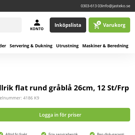
0303-613 03
info@jasteko.se
0
Inköpslista
Varukorg
KONTO
der
Servering & Dukning
Utrustning
Maskiner & Beredning
llrik flat rund gråblå 26cm, 12 St/Frp
kelnummer: 4186 K9
Logga in för priser
Alltid fri frakt
Fria servicebesök
Ren disk-garanti