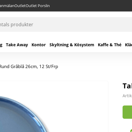
lanmälan
Outlet
Outlet Porslin
ng
Take Away
Kontor
Skyltning & Kösystem
Kaffe & Thé
Klä
t Rund Gråblå 26cm, 12 St/Frp
Ta
Arti