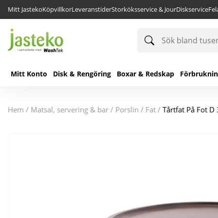
Mitt Jasteko
Köpvillkor
Leveranstider
Storköksservice & Jour
Diskservice
Fe
Sök
bland
tusentals
produkter
Mitt Konto
Disk & Rengöring
Boxar & Redskap
Förbrukni
hem
/
matsal, servering & bar
/
porslin
/
fat
/
Tårtfat På Fot 