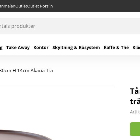
lanmälan
Outlet
Outlet Porslin
ng
Take Away
Kontor
Skyltning & Kösystem
Kaffe & Thé
Klä
D 30cm H 14cm Akacia Trä
Tå
tr
Arti