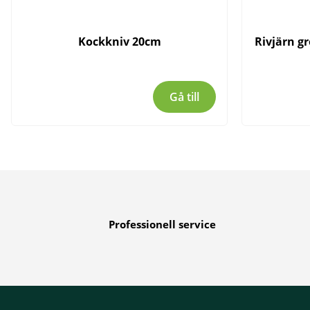
Kockkniv 20cm
Rivjärn g
Gå till
Professionell service