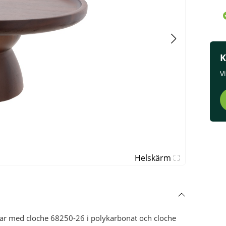
K
V
Helskärm
sar med cloche 68250-26 i polykarbonat och cloche