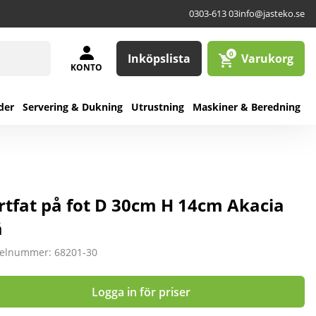
0303-613 03
info@jasteko.se
0
Inköpslista
Varukorg
KONTO
der
Servering & Dukning
Utrustning
Maskiner & Beredning
rtfat på fot D 30cm H 14cm Akacia
ä
kelnummer: 68201-30
Logga in för priser