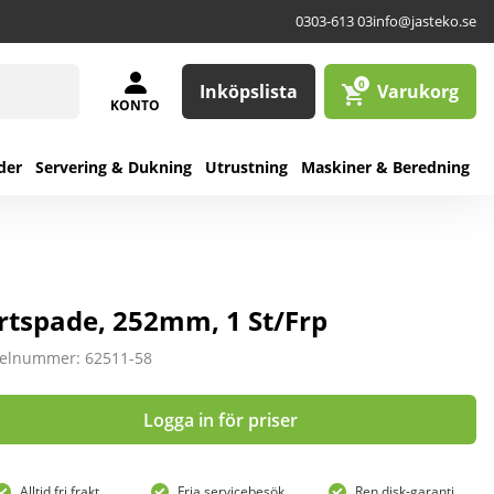
0303-613 03
info@jasteko.se
0
Inköpslista
Varukorg
KONTO
der
Servering & Dukning
Utrustning
Maskiner & Beredning
rtspade, 252mm, 1 St/Frp
kelnummer: 62511-58
Logga in för priser
Alltid fri frakt
Fria servicebesök
Ren disk-garanti