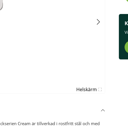
K
V
Helskärm
erien Cream är tillverkad i rostfritt stål och med