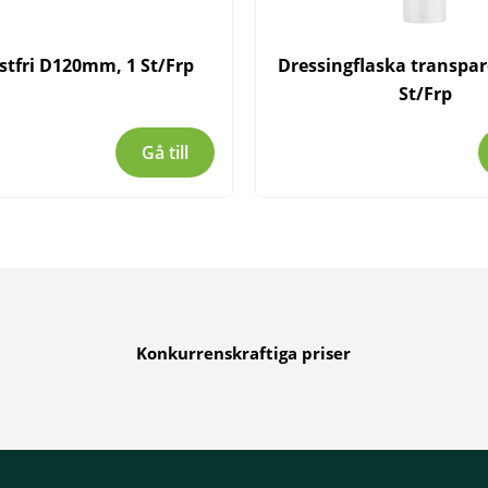
ostfri D120mm, 1 St/Frp
Dressingflaska transpare
St/Frp
Gå till
Konkurrenskraftiga priser