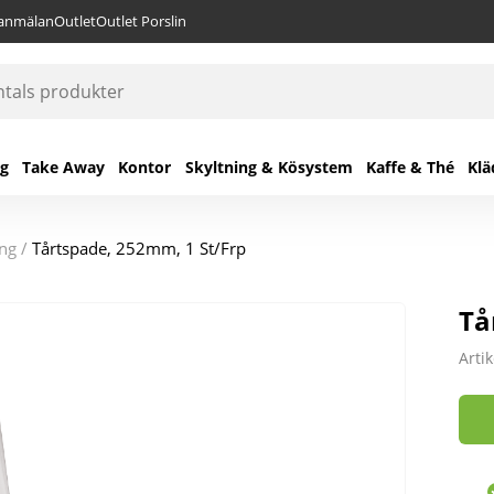
lanmälan
Outlet
Outlet Porslin
ng
Take Away
Kontor
Skyltning & Kösystem
Kaffe & Thé
Klä
ing
/
Tårtspade, 252mm, 1 St/Frp
Tå
Arti