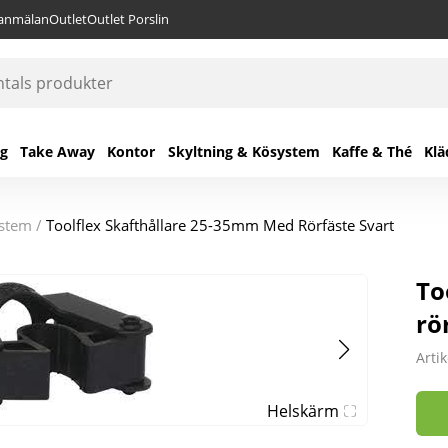
lanmälan
Outlet
Outlet Porslin
ng
Take Away
Kontor
Skyltning & Kösystem
Kaffe & Thé
Klä
ystem
/
Toolflex Skafthållare 25-35mm Med Rörfäste Svart
To
rö
Arti
Helskärm