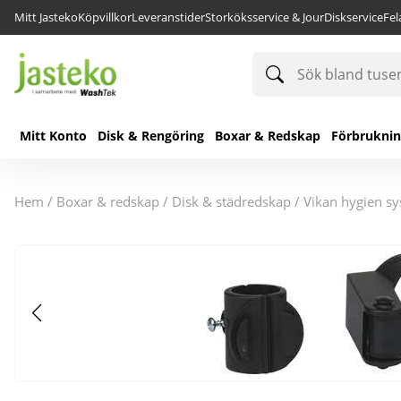
Mitt Jasteko
Köpvillkor
Leveranstider
Storköksservice & Jour
Diskservice
Fe
Sök
bland
tusentals
produkter
Mitt Konto
Disk & Rengöring
Boxar & Redskap
Förbrukni
hem
/
boxar & redskap
/
disk & städredskap
/
vikan hygien s