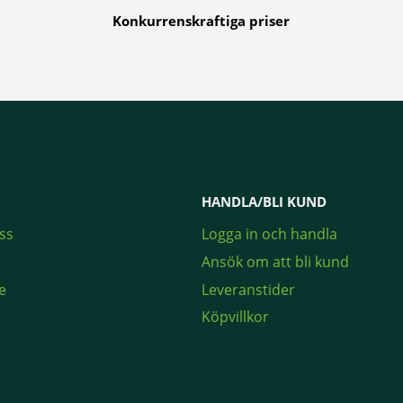
Konkurrenskraftiga priser
HANDLA/BLI KUND
ss
Logga in och handla
Ansök om att bli kund
e
Leveranstider
Köpvillkor