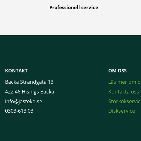
Professionell service
KONTAKT
OM OSS
Backa Strandgata 13
Läs mer om o
422 46 Hisings Backa
Kontakta oss
info@jasteko.se
Storkökservic
0303-613 03
Diskservice