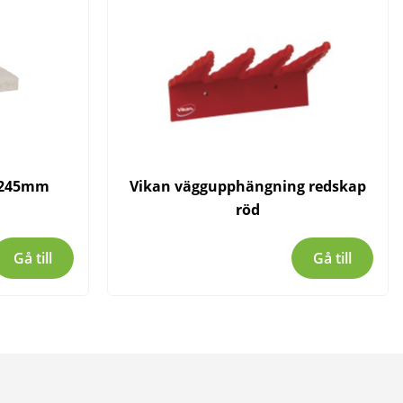
 245mm
Vikan väggupphängning redskap
röd
Gå till
Gå till