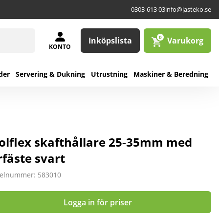
0303-613 03
info@jasteko.se
0
Inköpslista
Varukorg
KONTO
der
Servering & Dukning
Utrustning
Maskiner & Beredning
olflex skafthållare 25-35mm med
rfäste svart
kelnummer: 583010
Logga in för priser