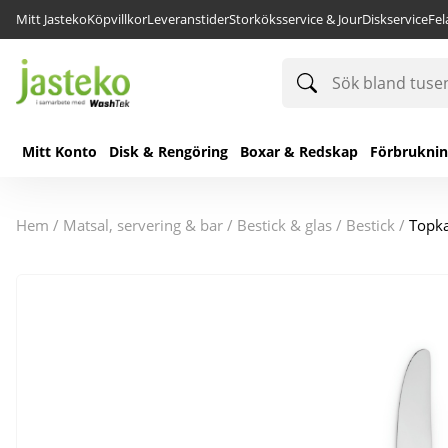
Mitt Jasteko
Köpvillkor
Leveranstider
Storköksservice & Jour
Diskservice
Fe
Sök
bland
tusentals
produkter
Mitt Konto
Disk & Rengöring
Boxar & Redskap
Förbrukni
hem
/
matsal, servering & bar
/
bestick & glas
/
bestick
/
Topka