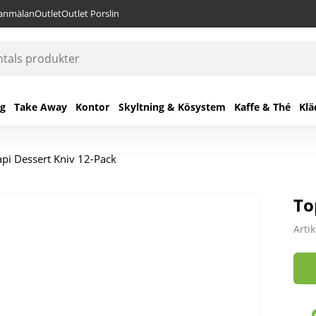
lanmälan
Outlet
Outlet Porslin
ng
Take Away
Kontor
Skyltning & Kösystem
Kaffe & Thé
Klä
pi Dessert Kniv 12-Pack
To
Arti