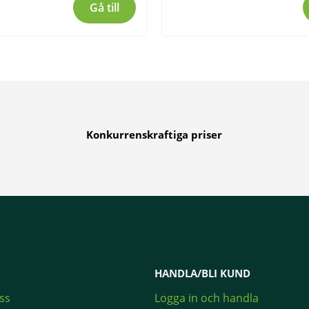
Gå till
Konkurrenskraftiga priser
HANDLA/BLI KUND
ss
Logga in och handla