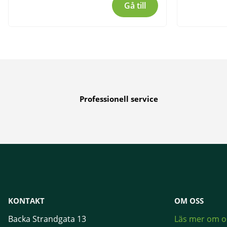
Gå till
Professionell service
KONTAKT
OM OSS
Backa Strandgata 13
Läs mer om o