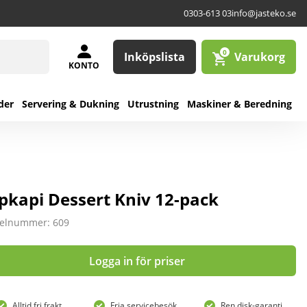
0303-613 03
info@jasteko.se
0
Inköpslista
Varukorg
KONTO
der
Servering & Dukning
Utrustning
Maskiner & Beredning
pkapi Dessert Kniv 12-pack
kelnummer: 609
Logga in för priser
Alltid fri frakt
Fria servicebesök
Ren disk-garanti