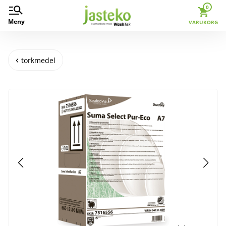
0
Meny
VARUKORG
torkmedel