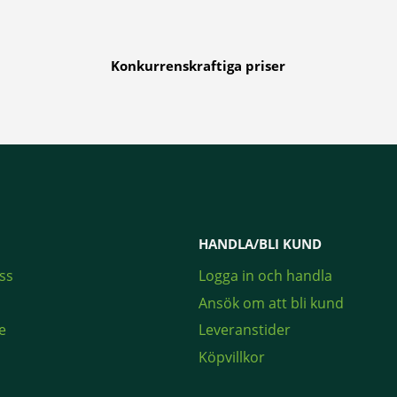
Konkurrenskraftiga priser
HANDLA/BLI KUND
ss
Logga in och handla
Ansök om att bli kund
e
Leveranstider
Köpvillkor