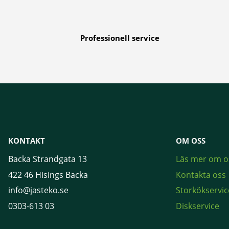
Professionell service
KONTAKT
OM OSS
Backa Strandgata 13
Läs mer om o
422 46 Hisings Backa
Kontakta oss
info@jasteko.se
Storkökservic
0303-613 03
Diskservice