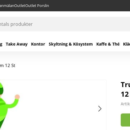
lanmälan
Outlet
Outlet Porslin
ng
Take Away
Kontor
Skyltning & Kösystem
Kaffe & Thé
Klä
Cm 12 St
Tr
12
Arti