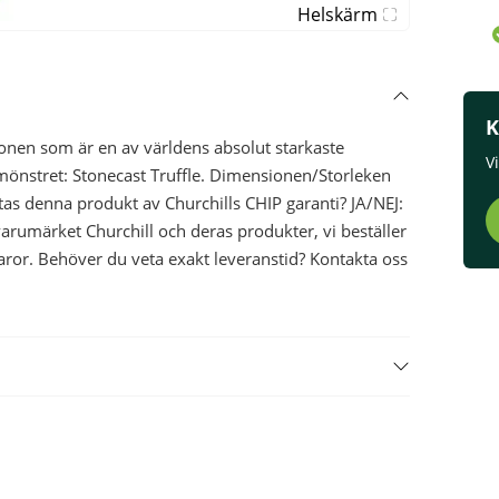
Helskärm
K
onen som är en av världens absolut starkaste
V
 mönstret: Stonecast Truffle. Dimensionen/Storleken
as denna produkt av Churchills CHIP garanti? JA/NEJ:
v varumärket Churchill och deras produkter, vi beställer
aror. Behöver du veta exakt leveranstid? Kontakta oss