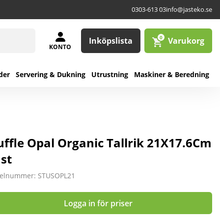
0303-613 03
info@jasteko.se
0
Inköpslista
Varukorg
KONTO
der
Servering & Dukning
Utrustning
Maskiner & Beredning
uffle Opal Organic Tallrik 21X17.6Cm
 st
kelnummer: STUSOPL21
Logga in för priser