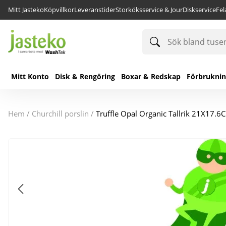
Mitt Jasteko
Köpvillkor
Leveranstider
Storköksservice & Jour
Diskservice
Fe
Sök
bland
tusentals
produkter
Mitt Konto
Disk & Rengöring
Boxar & Redskap
Förbrukni
hem
/
churchill porslin
/
Truffle Opal Organic Tallrik 21X17.6