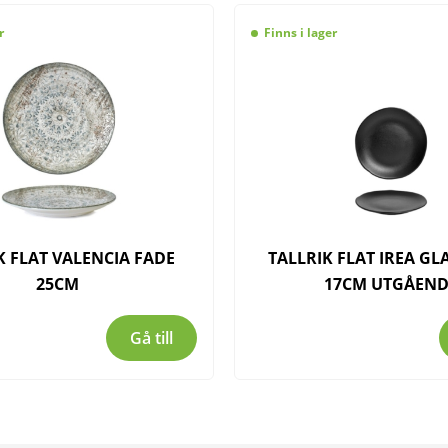
r
Finns i lager
K FLAT VALENCIA FADE
TALLRIK FLAT IREA G
25CM
17CM UTGÅEND
Gå till