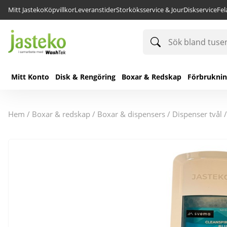
Mitt Jasteko
Köpvillkor
Leveranstider
Storköksservice & Jour
Diskservice
Fe
Sök
bland
tusentals
produkter
Mitt Konto
Disk & Rengöring
Boxar & Redskap
Förbrukni
hem
/
boxar & redskap
/
boxar & dispensers
/
dispenser tvål