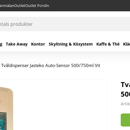
lanmälan
Outlet
Outlet Porslin
ng
Take Away
Kontor
Skyltning & Kösystem
Kaffe & Thé
Klä
/
Tvåldispenser Jasteko Auto-Sensor 500/750ml Vit
Tv
50
Arti