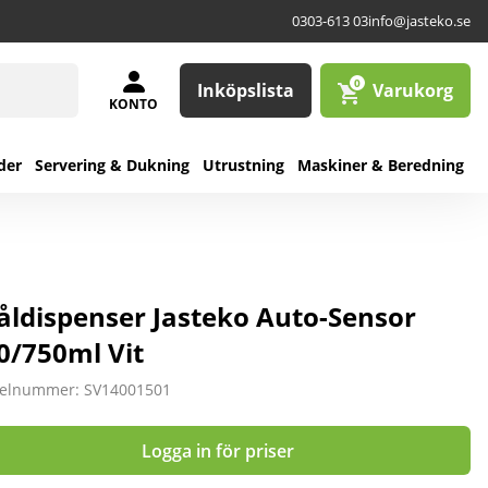
0303-613 03
info@jasteko.se
0
Inköpslista
Varukorg
KONTO
der
Servering & Dukning
Utrustning
Maskiner & Beredning
åldispenser Jasteko Auto-Sensor
0/750ml Vit
kelnummer: SV14001501
Logga in för priser