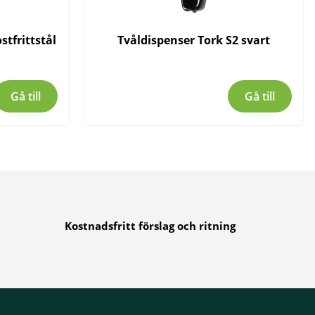
stfrittstål
Tvåldispenser Tork S2 svart
Gå till
Gå till
Kostnadsfritt förslag och ritning