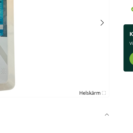
K
V
Helskärm