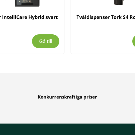
 IntelliCare Hybrid svart
Tvåldispenser Tork S4 Ro
Gå till
Konkurrenskraftiga priser