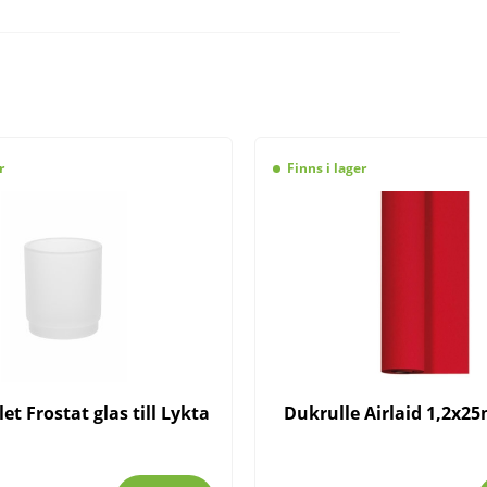
r
Finns i lager
et Frostat glas till Lykta
Dukrulle Airlaid 1,2x25