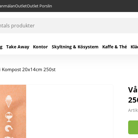
lanmälan
Outlet
Outlet Porslin
ng
Take Away
Kontor
Skyltning & Kösystem
Kaffe & Thé
Klä
ni Kompost 20x14cm 250st
Vå
25
Arti