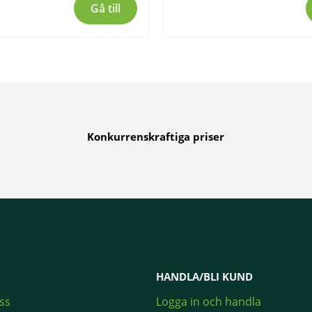
Gå till
Konkurrenskraftiga priser
HANDLA/BLI KUND
ss
Logga in och handla