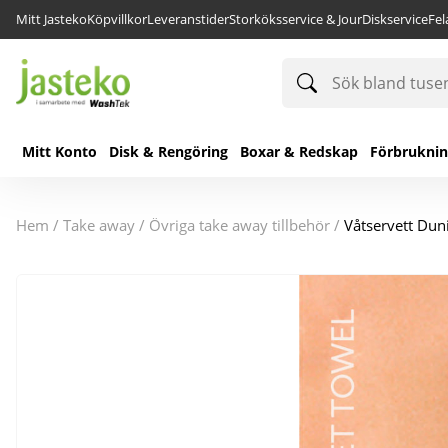
Mitt Jasteko
Köpvillkor
Leveranstider
Storköksservice & Jour
Diskservice
Fe
Sök
bland
tusentals
produkter
Mitt Konto
Disk & Rengöring
Boxar & Redskap
Förbrukni
hem
/
take away
/
övriga take away tillbehör
/
Våtservett Du