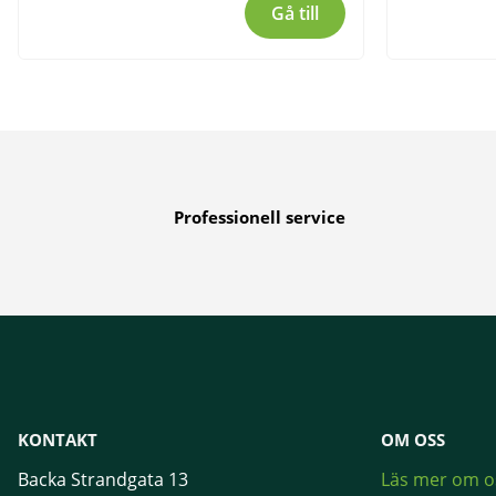
Gå till
Professionell service
KONTAKT
OM OSS
Backa Strandgata 13
Läs mer om o