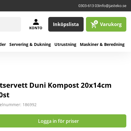
0303-613 03
info@jasteko.se
0
Inköpslista
Varukorg
KONTO
der
Servering & Dukning
Utrustning
Maskiner & Beredning
tservett Duni Kompost 20x14cm
0st
kelnummer: 186992
Logga in för priser