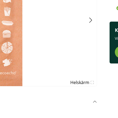
K
V
Helskärm