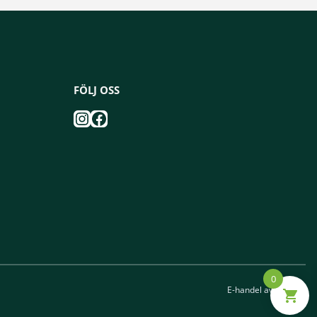
FÖLJ OSS
Instagram
Facebook
0
E-handel av
Viström