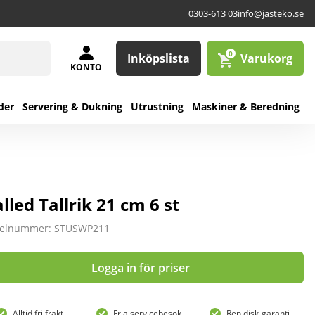
0303-613 03
info@jasteko.se
0
Inköpslista
Varukorg
KONTO
der
Servering & Dukning
Utrustning
Maskiner & Beredning
lled Tallrik 21 cm 6 st
kelnummer: STUSWP211
Logga in för priser
Alltid fri frakt
Fria servicebesök
Ren disk-garanti