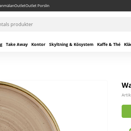
lanmälan
Outlet
Outlet Porslin
ng
Take Away
Kontor
Skyltning & Kösystem
Kaffe & Thé
Klä
Wa
Arti