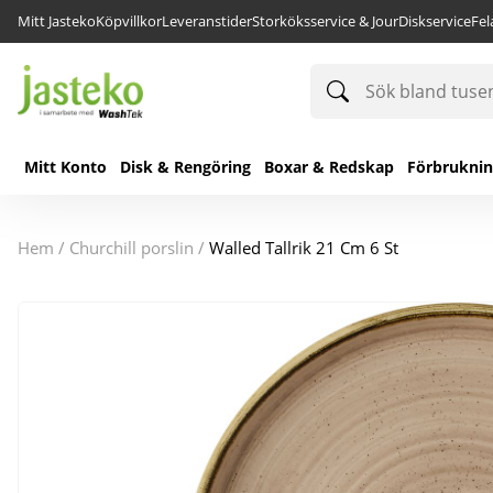
Mitt Jasteko
Köpvillkor
Leveranstider
Storköksservice & Jour
Diskservice
Fe
Sök
bland
tusentals
produkter
Mitt Konto
Disk & Rengöring
Boxar & Redskap
Förbrukni
hem
/
churchill porslin
/
Walled Tallrik 21 Cm 6 St