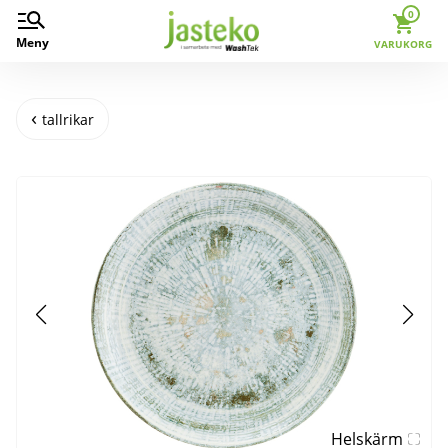
0
Meny
VARUKORG
tallrikar
Helskärm