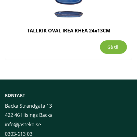
TALLRIK OVAL IREA RHEA 24x13CM
Gå till
KONTAKT
Backa Strandgata 13
422 46 Hisings Backa
info@jasteko.se
0303-613 03