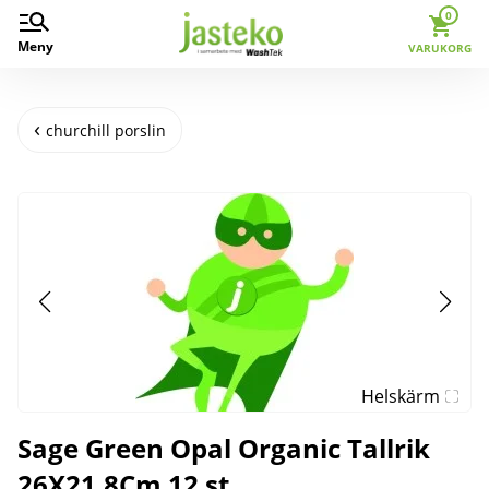
0
Meny
VARUKORG
churchill porslin
Helskärm
Sage Green Opal Organic Tallrik
26X21.8Cm 12 st