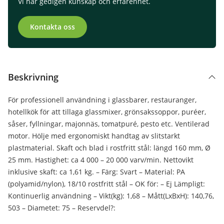
Vi har gedigen kunskap och erfarenhet.
Kontakta oss
Beskrivning
För professionell användning i glassbarer, restauranger,
hotellkök för att tillaga glassmixer, grönsakssoppor, puréer,
såser, fyllningar, majonnäs, tomatpuré, pesto etc. Ventilerad
motor. Hölje med ergonomiskt handtag av slitstarkt
plastmaterial. Skaft och blad i rostfritt stål: längd 160 mm, Ø
25 mm. Hastighet: ca 4 000 – 20 000 varv/min. Nettovikt
inklusive skaft: ca 1,61 kg. – Färg: Svart – Material: PA
(polyamid/nylon), 18/10 rostfritt stål – OK för: – Ej Lämpligt:
Kontinuerlig användning – Vikt(kg): 1,68 – Mått(LxBxH): 140,76,
503 – Diametet: 75 – Reservdel?: