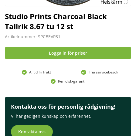
Helskärm
Studio Prints Charcoal Black
Tallrik 8.67 tu 12 st
Artikelnummer: SPCBEVP81
Logga in för priser
Alltid fri frakt
Fria servicebesök
Ren disk-garanti
Kontakta oss för personlig rådgivning!
Vi har gedigen kunskap och erfarenhet.
Kontakta oss