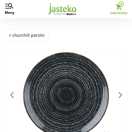
0
Meny
VARUKORG
churchill porslin