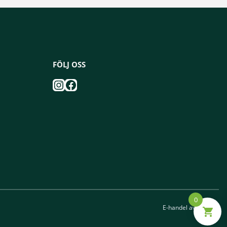
FÖLJ OSS
Instagram
Facebook
0
E-handel av
Viström