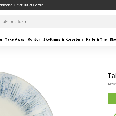
lanmälan
Outlet
Outlet Porslin
ng
Take Away
Kontor
Skyltning & Kösystem
Kaffe & Thé
Klä
Ta
Arti