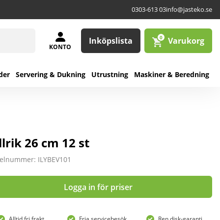
0303-613 03
info@jasteko.se
0
Inköpslista
Varukorg
KONTO
der
Servering & Dukning
Utrustning
Maskiner & Beredning
llrik 26 cm 12 st
kelnummer: ILYBEV101
Logga in för priser
Alltid fri frakt
Fria servicebesök
Ren disk-garanti