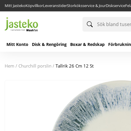
Mitt Jasteko
Köpvillkor
Leveranstider
Storköksservice & Jour
Diskservice
Fe
Sök
bland
tusentals
produkter
Mitt Konto
Disk & Rengöring
Boxar & Redskap
Förbrukni
hem
/
churchill porslin
/
Tallrik 26 Cm 12 St