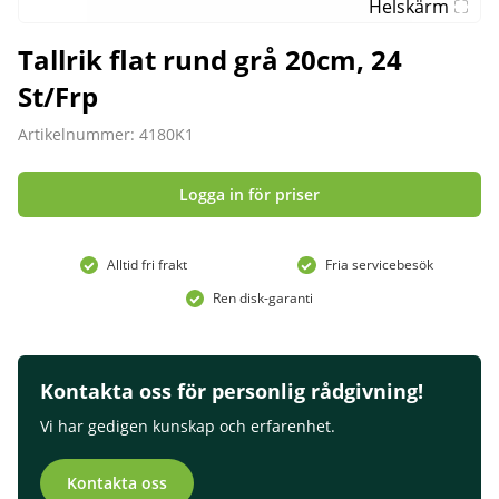
Helskärm
Tallrik flat rund grå 20cm, 24
St/Frp
Artikelnummer: 4180K1
Logga in för priser
Alltid fri frakt
Fria servicebesök
Ren disk-garanti
Kontakta oss för personlig rådgivning!
Vi har gedigen kunskap och erfarenhet.
Kontakta oss