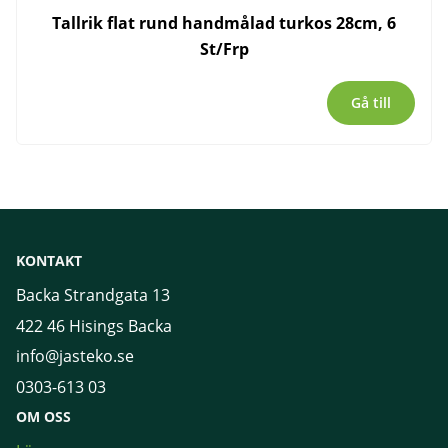
Tallrik flat rund handmålad turkos 28cm, 6
St/Frp
Gå till
KONTAKT
Backa Strandgata 13
422 46 Hisings Backa
info@jasteko.se
0303-613 03
OM OSS